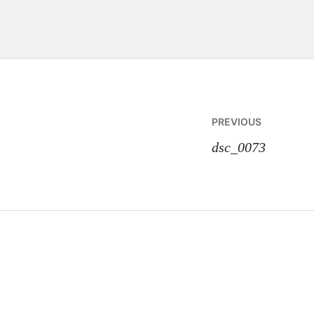
Navigazi
PREVIOUS
articoli
dsc_0073