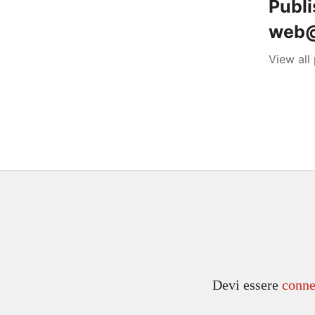
Publ
web@
View al
Devi essere
conne