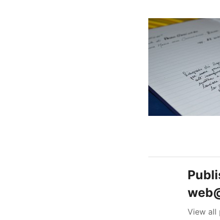
Publ
web@
View al