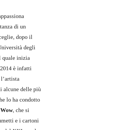
appassiona
tanza di un
eglie, dopo il
Università degli
l quale inizia
2014 è infatti
l’artista
i alcune delle più
che lo ha condotto
m Wow
, che si
umetti e i cartoni