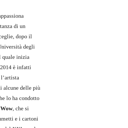
appassiona
tanza di un
eglie, dopo il
Università degli
l quale inizia
2014 è infatti
l’artista
i alcune delle più
che lo ha condotto
m Wow
, che si
umetti e i cartoni