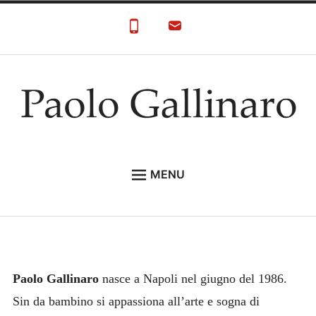
Skip
to
content
Paolo Gallinaro
Paolo Gallinaro Artista: Biografia e Galleria
MENU
HOME
GALLERY
CONTACT
Paolo Gallinaro
nasce a Napoli nel giugno del 1986.
Sin da bambino si appassiona all’arte e sogna di