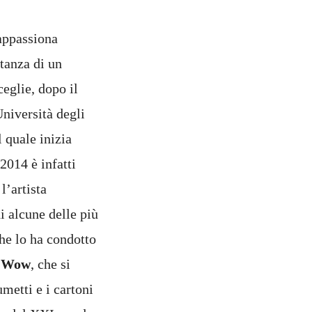
appassiona
tanza di un
eglie, dopo il
Università degli
l quale inizia
2014 è infatti
l’artista
i alcune delle più
che lo ha condotto
m Wow
, che si
umetti e i cartoni