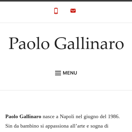
Skip
to
content
Paolo Gallinaro
Paolo Gallinaro Artista: Biografia e Galleria
MENU
HOME
GALLERY
CONTACT
Paolo Gallinaro
nasce a Napoli nel giugno del 1986.
Sin da bambino si appassiona all’arte e sogna di