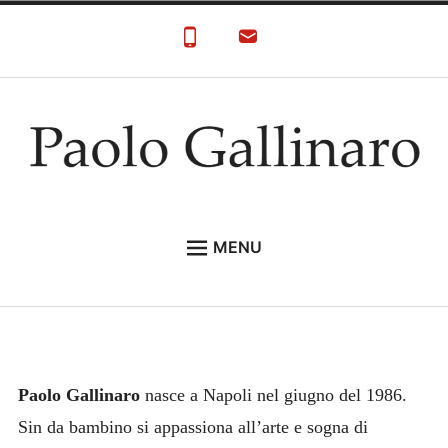
Skip
to
content
Paolo Gallinaro
Paolo Gallinaro Artista: Biografia e Galleria
MENU
HOME
GALLERY
CONTACT
Paolo Gallinaro
nasce a Napoli nel giugno del 1986.
Sin da bambino si appassiona all’arte e sogna di