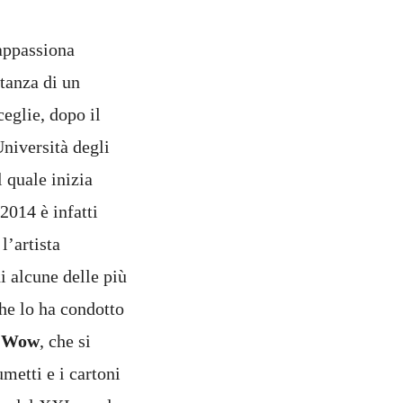
appassiona
tanza di un
eglie, dopo il
Università degli
l quale inizia
2014 è infatti
l’artista
i alcune delle più
che lo ha condotto
m Wow
, che si
umetti e i cartoni