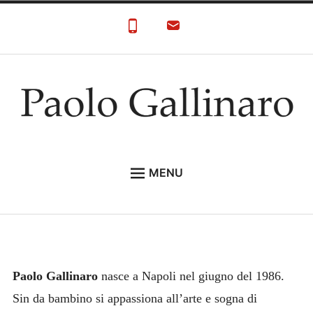
Skip
to
content
Paolo Gallinaro
Paolo Gallinaro Artista: Biografia e Galleria
MENU
HOME
GALLERY
CONTACT
Paolo Gallinaro
nasce a Napoli nel giugno del 1986.
Sin da bambino si appassiona all’arte e sogna di