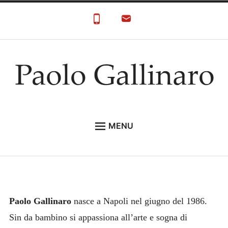
Skip
to
content
Paolo Gallinaro
Paolo Gallinaro Artista: Biografia e Galleria
MENU
HOME
GALLERY
CONTACT
Paolo Gallinaro
nasce a Napoli nel giugno del 1986.
Sin da bambino si appassiona all’arte e sogna di