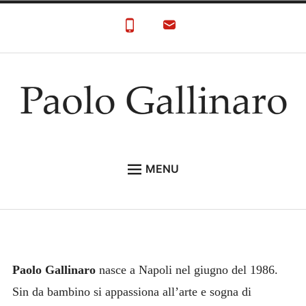
Skip
to
content
Paolo Gallinaro
Paolo Gallinaro Artista: Biografia e Galleria
MENU
HOME
GALLERY
CONTACT
Paolo Gallinaro
nasce a Napoli nel giugno del 1986.
Sin da bambino si appassiona all’arte e sogna di