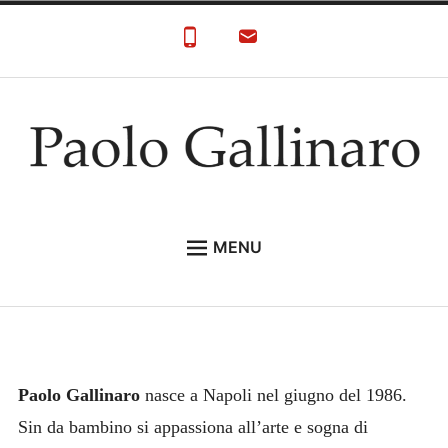
Skip
to
content
Paolo Gallinaro
Paolo Gallinaro Artista: Biografia e Galleria
MENU
HOME
GALLERY
CONTACT
Paolo Gallinaro
nasce a Napoli nel giugno del 1986.
Sin da bambino si appassiona all’arte e sogna di