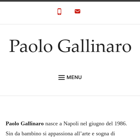
Skip
to
content
Paolo Gallinaro
Paolo Gallinaro Artista: Biografia e Galleria
MENU
HOME
GALLERY
CONTACT
Paolo Gallinaro
nasce a Napoli nel giugno del 1986.
Sin da bambino si appassiona all’arte e sogna di