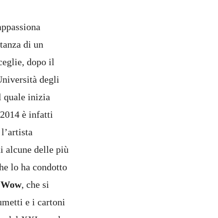
appassiona
tanza di un
eglie, dopo il
Università degli
l quale inizia
2014 è infatti
l’artista
i alcune delle più
che lo ha condotto
m Wow
, che si
umetti e i cartoni