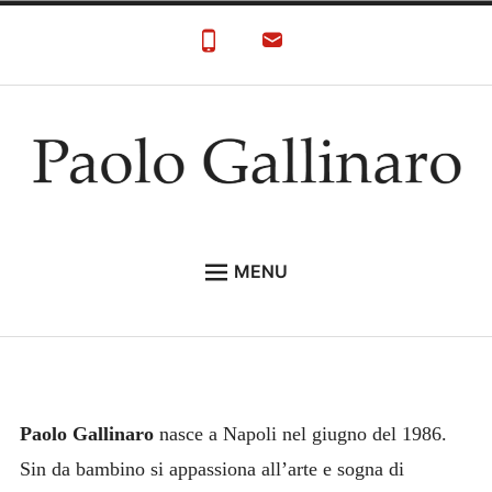
Skip
to
content
Paolo Gallinaro
Paolo Gallinaro Artista: Biografia e Galleria
MENU
HOME
GALLERY
CONTACT
Paolo Gallinaro
nasce a Napoli nel giugno del 1986.
Sin da bambino si appassiona all’arte e sogna di