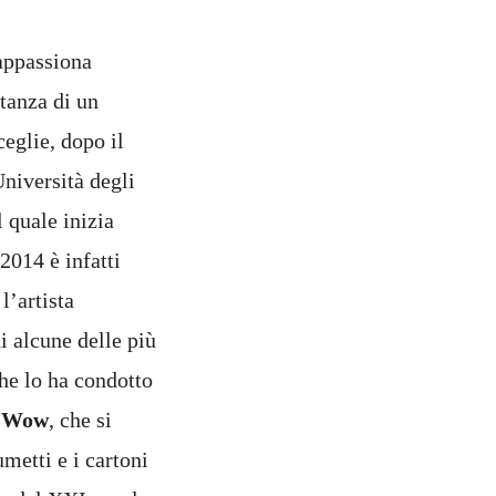
appassiona
tanza di un
eglie, dopo il
Università degli
l quale inizia
2014 è infatti
l’artista
i alcune delle più
che lo ha condotto
m Wow
, che si
umetti e i cartoni