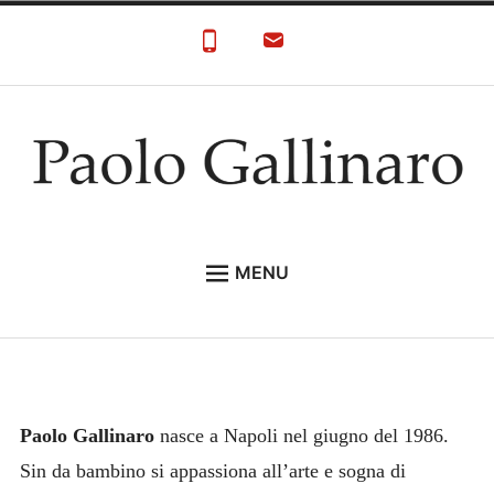
Skip
to
content
Paolo Gallinaro
Paolo Gallinaro Artista: Biografia e Galleria
MENU
HOME
GALLERY
CONTACT
Paolo Gallinaro
nasce a Napoli nel giugno del 1986.
Sin da bambino si appassiona all’arte e sogna di